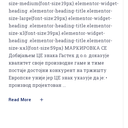
size-medium{font-size:19px}.elementor-widget-
heading .elementor-heading-title.elementor-
size-large{font-size:29px}.elementor-widget-
heading .elementor-heading-title.elementor-
size-xl{font-size:39px}.elementor-widget-
heading .elementor-heading-title.elementor-
size-xxl{font-size:59px} МАРКИРОВКА CE
Добијањем ЦЕ знака Гастех д.о.о. доказује
квалитет своје производне гаме и тиме
постаје достојни конкурент на тржишту
Европске уније јер ЦЕ знак указује да је: •
производ пројектован
Read More