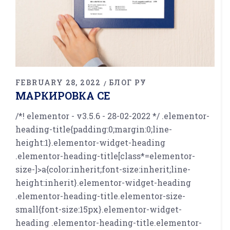
FEBRUARY 28, 2022
БЛОГ РУ
МАРКИРОВКА CE
/*! elementor - v3.5.6 - 28-02-2022 */ .elementor-
heading-title{padding:0;margin:0;line-
height:1}.elementor-widget-heading
.elementor-heading-title[class*=elementor-
size-]>a{color:inherit;font-size:inherit;line-
height:inherit}.elementor-widget-heading
.elementor-heading-title.elementor-size-
small{font-size:15px}.elementor-widget-
heading .elementor-heading-title.elementor-