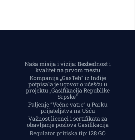
Naša misija i vizija: Bezbednost i
kvalitet na prvom mestu
Kompanija „GasTeh” iz Inđije
potpisala je ugovor o učešću u
projektu „Gasifikacija Republike
Srpske”
Paljenje “Večne vatre” u Parku
prijateljstva na Ušću
Važnost licenci i sertifikata za
obavljanje poslova Gasifikacija
Regulator pritiska tip: 128 GO