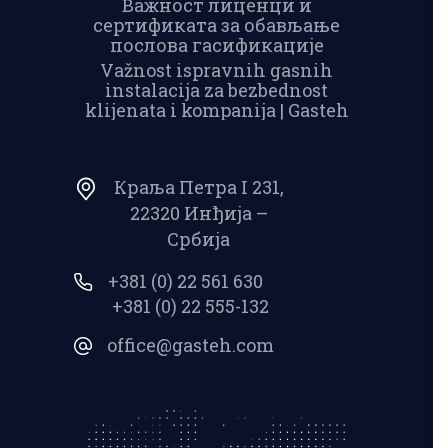
Важност лиценци и
сертификата за обављање
послова гасификације
Važnost ispravnih gasnih
instalacija za bezbednost
klijenata i kompanija | Gasteh
Краља Петра I 231,
22320 Инђија –
Србија
+381 (0) 22 561 630
+381 (0) 22 555-132
office@gasteh.com