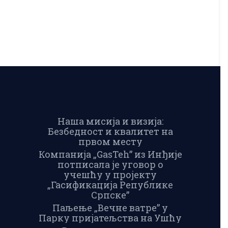
Наша мисија и визија:
Безбедност и квалитет на
првом месту
Компанија „GasTeh” из Инђије
потписала је уговор о
учешћу у пројекту
„Гасификација Републике
Српске”
Паљење „Вечне ватре” у
Парку пријатељства на Ушћу