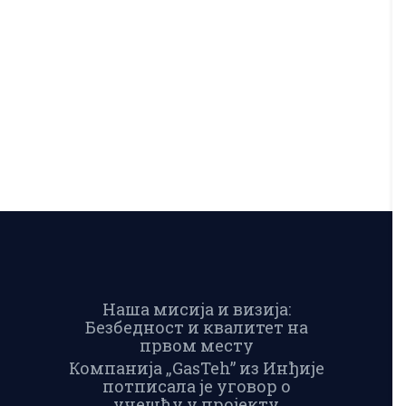
Наша мисија и визија:
Безбедност и квалитет на
првом месту
Компанија „GasTeh” из Инђије
потписала је уговор о
учешћу у пројекту