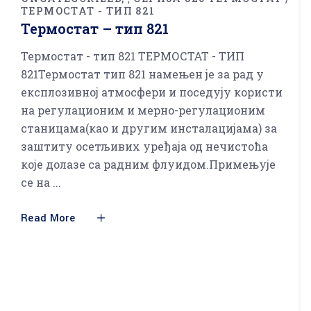
ТЕРМОСТАТ - ТИП 821
Термостат – тип 821
Термостат - тип 821 ТЕРМОСТАТ - ТИП
821Термостат тип 821 намењен је за рад у
експлозивној атмосфери и поседују користи
на регулационим и мерно-регулационим
станицама(као и другим инсталацијама) за
заштиту осетљивих уређаја од нечистоћа
које долазе са радним флуидом.Примењује
се на
Read More