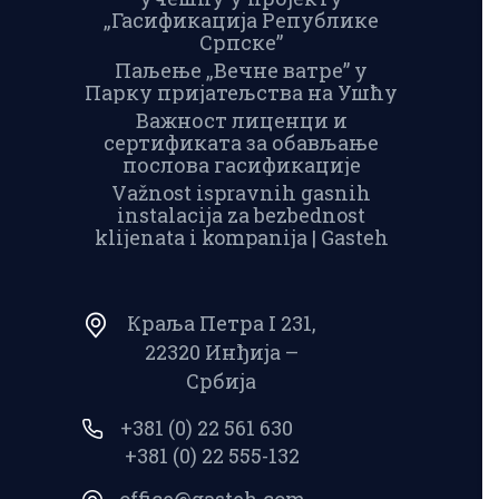
„Гасификација Републике
Српске”
Паљење „Вечне ватре” у
Парку пријатељства на Ушћу
Важност лиценци и
сертификата за обављање
послова гасификације
Važnost ispravnih gasnih
instalacija za bezbednost
klijenata i kompanija | Gasteh
Краља Петра I 231,
22320 Инђија –
Србија
+381 (0) 22 561 630
+381 (0) 22 555-132