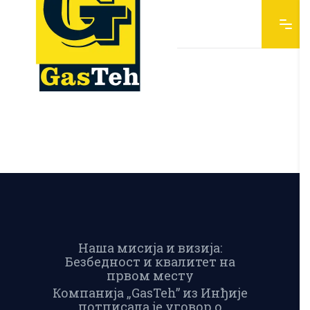
Наша мисија и визија:
Безбедност и квалитет на
првом месту
Компанија „GasTeh” из Инђије
потписала је уговор о