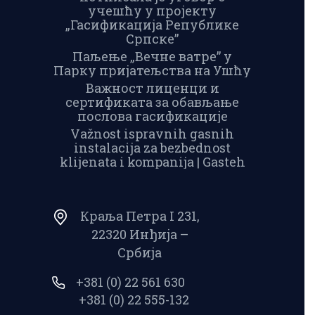
учешћу у пројекту
„Гасификација Републике
Српске”
Паљење „Вечне ватре” у
Парку пријатељства на Ушћу
Важност лиценци и
сертификата за обављање
послова гасификације
Važnost ispravnih gasnih
instalacija za bezbednost
klijenata i kompanija | Gasteh
Краља Петра I 231,
22320 Инђија –
Србија
+381 (0) 22 561 630
+381 (0) 22 555-132