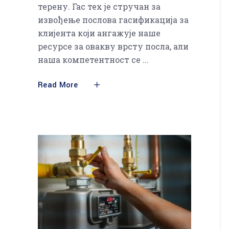
терену. Гас тех је стручан за
извођење послова гасификација за
клијента који ангажује наше
ресурсе за овакву врсту посла, али
наша компетентност се
Read More