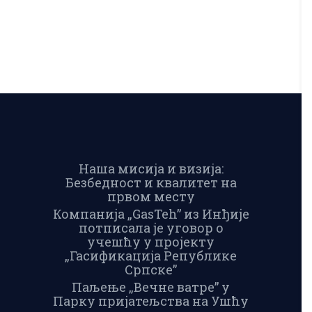
Наша мисија и визија:
Безбедност и квалитет на
првом месту
Компанија „GasTeh” из Инђије
потписала је уговор о
учешћу у пројекту
„Гасификација Републике
Српске”
Паљење „Вечне ватре” у
Парку пријатељства на Ушћу