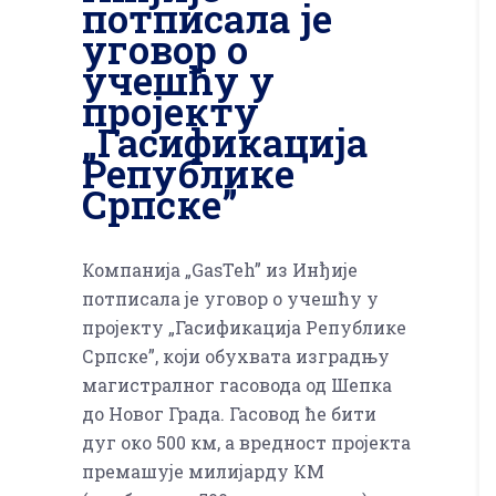
потписала је
уговор о
учешћу у
пројекту
„Гасификација
Републике
Српске”
Компанија „GasTeh” из Инђије
потписала је уговор о учешћу у
пројекту „Гасификација Републике
Српске”, који обухвата изградњу
магистралног гасовода од Шепка
до Новог Града. Гасовод ће бити
дуг око 500 км, а вредност пројекта
премашује милијарду КМ