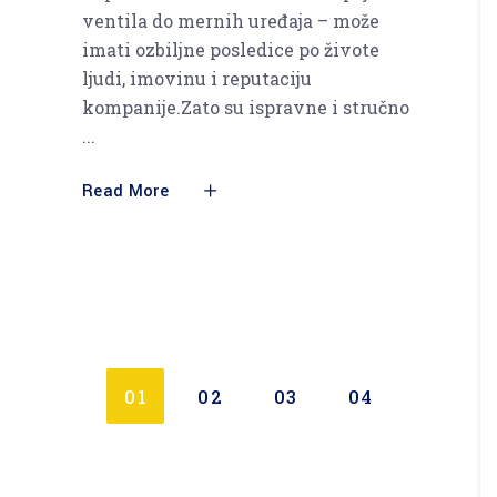
ventila do mernih uređaja – može
imati ozbiljne posledice po živote
ljudi, imovinu i reputaciju
kompanije.Zato su ispravne i stručno
Read More
01
02
03
04