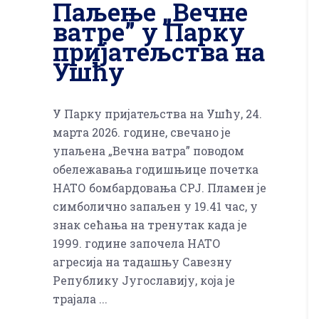
Паљење „Вечне
ватре” у Парку
пријатељства на
Ушћу
У Парку пријатељства на Ушћу, 24.
марта 2026. године, свечано је
упаљена „Вечна ватра” поводом
обележавања годишњице почетка
НАТО бомбардовања СРЈ. Пламен је
симболично запаљен у 19.41 час, у
знак сећања на тренутак када је
1999. године започела НАТО
агресија на тадашњу Савезну
Републику Југославију, која је
трајала