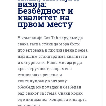
визија:
Безбедност и
квалитет на
првом месту
У компанији Gas Teh верујемо да
свака гасна станица мора бити
пројектована и произведена према
највишим стандардима квалитета
и сигурности. Наша мисија је да
кроз стручност, савремена
технолошка решења и
континуирану контролу
обезбедимо поуздан и безбедан
рад сваког система. Сваки корак,
од иницијалног концепта и нацрта
до коначне