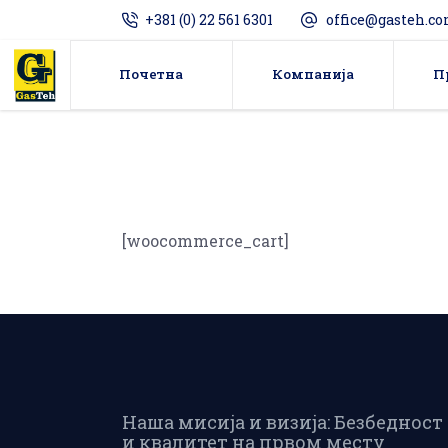
+381 (0) 22 561 6301
office@gasteh.c
Почетна
Компанија
П
Серија 
[woocommerce_cart]
регула
Серија 
дирекнт
Серија 
средње
Наша мисија и визија: Безбедност
и квалитет на првом месту
С140 ре