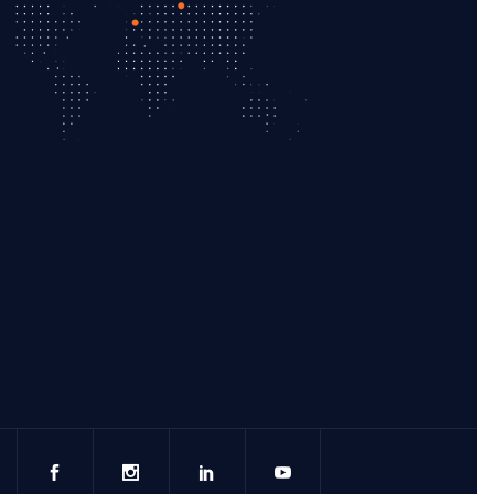
С370 арматура контролних
уређаја и остала запорна
арматура
С750 двоињекторски вентури
С810 електрични 
мешач
Серија 820 термос