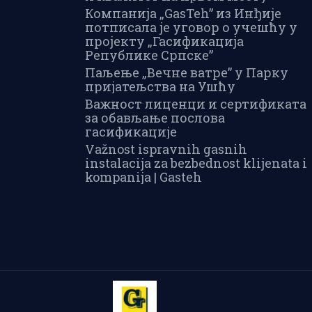
Компанија „GasTeh” из Инђије
пилото
потписала је уговор о учешћу у
пројекту „Гасификација
Републике Српске”
Паљење „Вечне ватре” у Парку
пријатељства на Ушћу
Важност лиценци и сертификата
С510 из
за обављање послова
гасификације
Važnost ispravnih gasnih
instalacija za bezbednost klijenata i
kompanija | Gasteh