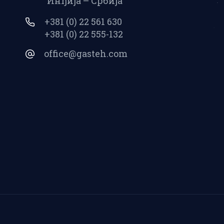
Инђија – Србија
мом, за високе притиске
вентиле сигурности (разводне
+381 (0) 22 561 630
главе)
+381 (0) 22 555-132
office@gasteh.com
олациони цевни спојеви
С610 контролна опрема
С620 контролна опрема