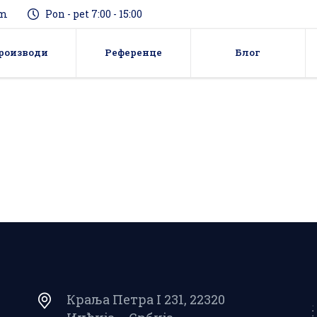
om
Pon - pet 7:00 - 15:00
роизводи
Референце
Блог
С210 сигурносно испусни и
110 мали и пилот
преструјни вентили директни –
тори
опружни
120 регулатори притиска
С220 сигурносно испусни и
ног дејства
преструјни вентили пилотни
130 регулатори за ниске и
С230 сигурносно прекидни
 притиске
(блокадни) вентили
Краља Петра I 231, 22320
гулатори притиска са
С240 прекретни уређаји за