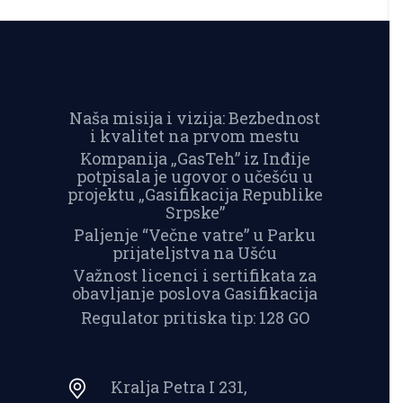
Naša misija i vizija: Bezbednost
i kvalitet na prvom mestu
Kompanija „GasTeh” iz Inđije
potpisala je ugovor o učešću u
projektu „Gasifikacija Republike
Srpske”
Paljenje “Večne vatre” u Parku
prijateljstva na Ušću
Važnost licenci i sertifikata za
obavljanje poslova Gasifikacija
Regulator pritiska tip: 128 GO
Kralja Petra I 231,