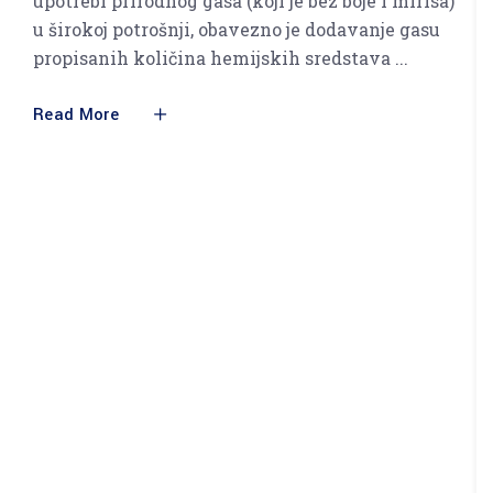
upotrebi prirodnog gasa (koji je bez boje i mirisa)
u širokoj potrošnji, obavezno je dodavanje gasu
propisanih količina hemijskih sredstava
Read More