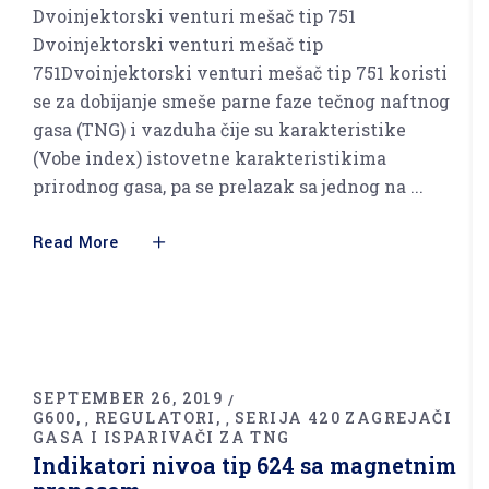
Dvoinjektorski venturi mešač tip 751
Dvoinjektorski venturi mešač tip
751Dvoinjektorski venturi mešač tip 751 koristi
se za dobijanje smeše parne faze tečnog naftnog
gasa (TNG) i vazduha čije su karakteristike
(Vobe index) istovetne karakteristikima
prirodnog gasa, pa se prelazak sa jednog na
Read More
SEPTEMBER 26, 2019
G600
REGULATORI
SERIJA 420 ZAGREJAČI
,
,
GASA I ISPARIVAČI ZA TNG
Indikatori nivoa tip 624 sa magnetnim