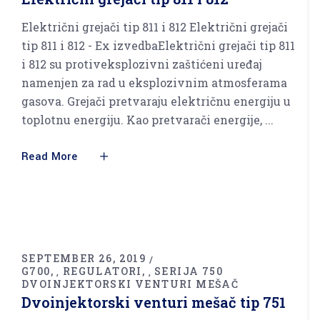
Električni grejači tip 811 i 812 Električni grejači
tip 811 i 812 - Ex izvedbaElektrični grejači tip 811
i 812 su protiveksplozivni zaštićeni uređaj
namenjen za rad u eksplozivnim atmosferama
gasova. Grejači pretvaraju električnu energiju u
toplotnu energiju. Kao pretvarači energije,
Read More
SEPTEMBER 26, 2019
G700
REGULATORI
SERIJA 750
,
,
DVOINJEKTORSKI VENTURI MEŠAČ
Dvoinjektorski venturi mešač tip 751