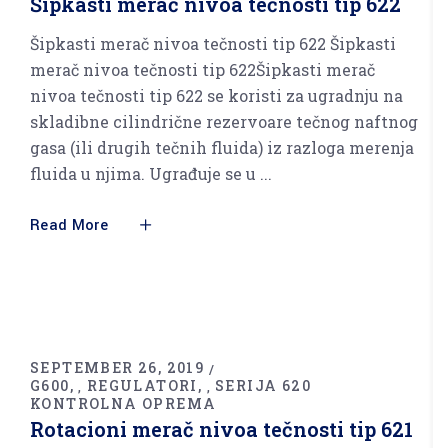
Šipkasti merač nivoa tečnosti tip 622
Šipkasti merač nivoa tečnosti tip 622 Šipkasti
merač nivoa tečnosti tip 622Šipkasti merač
nivoa tečnosti tip 622 se koristi za ugradnju na
skladibne cilindrične rezervoare tečnog naftnog
gasa (ili drugih tečnih fluida) iz razloga merenja
fluida u njima. Ugrađuje se u
Read More
SEPTEMBER 26, 2019
G600
REGULATORI
SERIJA 620
,
,
KONTROLNA OPREMA
Rotacioni merač nivoa tečnosti tip 621