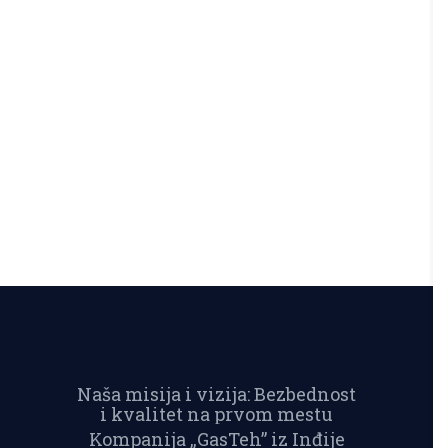
Naša misija i vizija: Bezbednost
i kvalitet na prvom mestu
Kompanija „GasTeh” iz Inđije