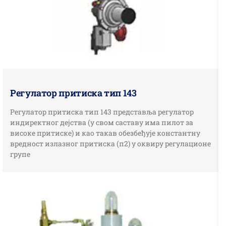
Регулатор притиска тип 143
Регулатор притиска тип 143 представља регулатор
индиректног дејства (у свом саставу има пилот за
високе притиске) и као такав обезбеђује константну
вредност излазног притиска (п2) у оквиру регулационе
групе