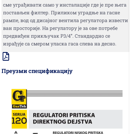
сме уграђивати само у инсталације где је пре њега
постављен филтер. Приликом уградње на гасне
рампе, вод од дисајног вентила регулатора извести
ван просторије. На регулатору је за ове потребе
предвиђен прикључак Р3/4”. Стандардно се
израђује са смером уласка гаса слева на десно.
Преузми спецификацију