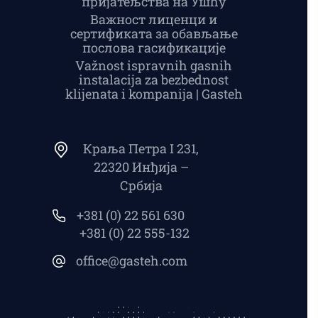
пријатељства на Ушћу
Важност лиценци и
сертификата за обављање
послова гасификације
Važnost ispravnih gasnih
instalacija za bezbednost
klijenata i kompanija | Gasteh
Краља Петра I 231,
22320 Инђија –
Србија
+381 (0) 22 561 630
+381 (0) 22 555-132
office@gasteh.com