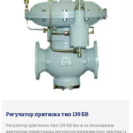
Регулатор притиска тип 139 БВ
Регулатор притиска тип 139 БВ без и са блокадним
вентилом представља регулатор индиректног дејства (у