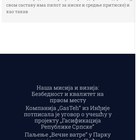
свом саставу има пилот за ниске и средње притиске) и
као такав
Наша мисија и визија:
Безбедност и квалитет на
првом месту
Компанија „GasTeh” из Инђије
потписала је уговор о учешћу у
пројекту „Гасификација
Републике Српске”
Паљење „Вечне ватре” у Парку