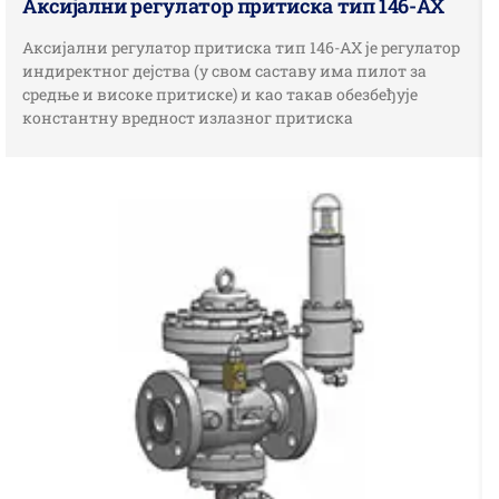
Аксијални регулатор притиска тип 146-АX
Аксијални регулатор притиска тип 146-АX је регулатор
индиректног дејства (у свом саставу има пилот за
средње и високе притиске) и као такав обезбеђује
константну вредност излазног притиска