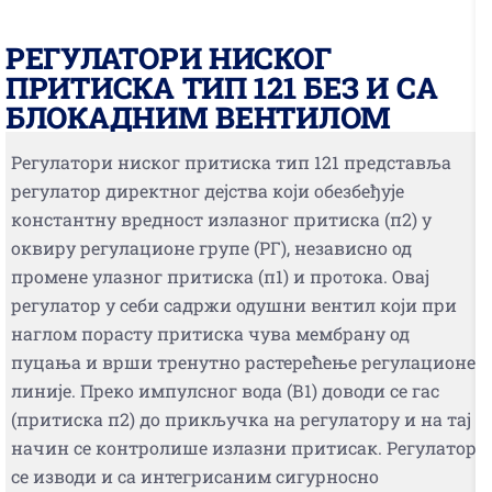
РЕГУЛАТОРИ НИСКОГ
ПРИТИСКА ТИП 121 БЕЗ И СА
БЛОКАДНИМ ВЕНТИЛОМ
Регулатори ниског притиска тип 121 представља
регулатор директног дејства који обезбеђује
константну вредност излазног притиска (п2) у
оквиру регулационе групе (РГ), независно од
промене улазног притиска (п1) и протока. Овај
регулатор у себи садржи одушни вентил који при
наглом порасту притиска чува мембрану од
пуцања и врши тренутно растерећење регулационе
линије. Преко импулсног вода (В1) доводи се гас
(притиска п2) до прикључка на регулатору и на тај
начин се контролише излазни притисак. Регулатор
се изводи и са интегрисаним сигурносно