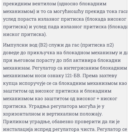
прекидним вентилом (односно блокадним
механизмом) и то са могућношћу прекида тока гаса
услед пораста излазног притиска (блокада високог
притиска) и услед пада излазног притиска (блокада
ниског притиска).
Импулсни вод (В2) служи да гас (притиска п2)
доведе до прикључка на блокадном механизму и да
при његовом порасту до пбл активира блокадни
механизам. Регулатор са интегрисаним блокадним
механизмом носи ознаку 121-БВ. Према захтеву
купца испоручује се са блокадним механизмом као
заштитом од високог притиска и блокадним
механизмом као заштитом од високог + ниског
притиска. Уградња регулатора могућа је у
хоризонталном и вертикалном положају.
Приликом уградње, обавезно проверити да ли је
инсталација испред регулатора чиста. Регулатор се