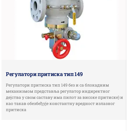
Регулатори притиска тип 149
Регулатори притиска тип 149 без и са блокадним
механизмом представља регулатор индиректног
дејства у свом саставу има пилот за високе притиске) и
као такав обезбеђује константну вредност излазног
притиска