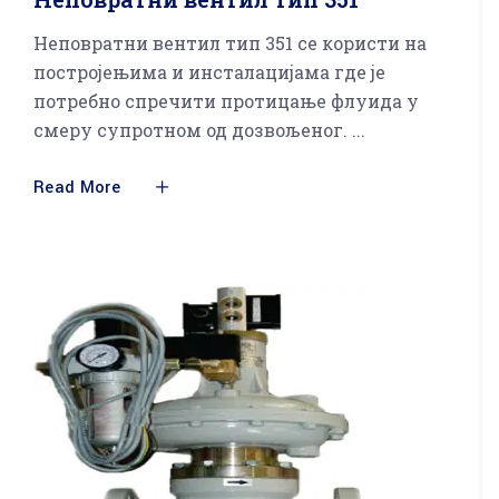
Неповратни вентил тип 351 се користи на
постројењима и инсталацијама где је
потребно спречити протицање флуида у
смеру супротном од дозвољеног.
Read More