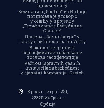
Безбедност и квалитет на
првом месту
Компанија „GasTeh” из Инђије
потписала је уговор о
учешћу у пројекту
„Гасификација Републике
Српске”
Паљење „Вечне ватре” у
Парку пријатељства на Ушћу
Важност лиценци и
сертификата за обављање
послова гасификације
Važnost ispravnih gasnih
instalacija za bezbednost
klijenata i kompanija | Gasteh
Краља Петра I 231,
22320 Инђија –
Србија