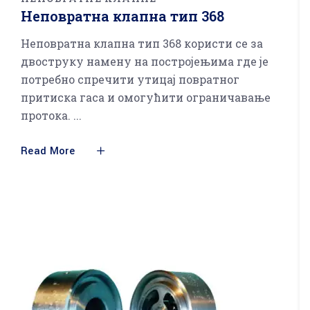
Неповратна клапна тип 368
Неповратна клапна тип 368 користи се за
двоструку намену на постројењима где је
потребно спречити утицај повратног
притиска гаса и омогућити ограничавање
протока.
Read More