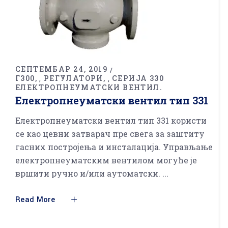
СЕПТЕМБАР 24, 2019
Г300
РЕГУЛАТОРИ
СЕРИЈА 330
,
,
ЕЛЕКТРОПНЕУМАТСКИ ВЕНТИЛ.
Електропнеуматски вентил тип 331
Електропнеуматски вентил тип 331 користи
се као цевни затварач пре свега за заштиту
гасних постројења и инсталација. Управљање
електропнеуматским вентилом могуће је
вршити ручно и/или аутоматски.
Read More