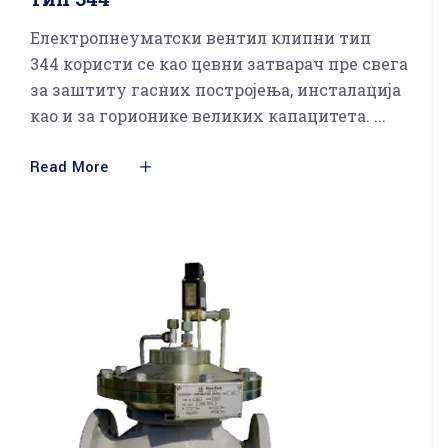
Електропнеуматски вентил клипни тип
344 користи се као цевни затварач пре свега
за заштиту гасних постројења, инсталација
као и за горионике великих капацитета.
Read More