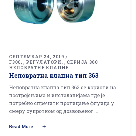
СЕПТЕМБАР 24, 2019
Г300
РЕГУЛАТОРИ
СЕРИЈА 360
,
,
НЕПОВРАТНЕ КЛАПНЕ
Неповратна клапна тип 363
Неповратна клапна тип 363 се користи на
постројењима и инсталацијама где је
потребно спречити протицање флуида у
смеру супротном од дозвољеног.
Read More