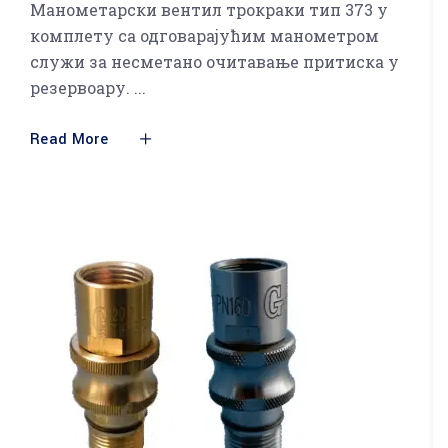
Манометарски вентил трокраки тип 373 у
комплету са одговарајућим манометром
служи за несметано очитавање притиска у
резервоару.
Read More