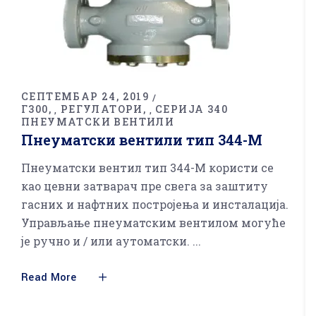
СЕПТЕМБАР 24, 2019
Г300
РЕГУЛАТОРИ
СЕРИЈА 340
,
,
ПНЕУМАТСКИ ВЕНТИЛИ
Пнеуматски вентили тип 344-М
Пнеуматски вентил тип 344-М користи се
као цевни затварач пре свега за заштиту
гасних и нафтних постројења и инсталација.
Управљање пнеуматским вентилом могуће
је ручно и / или аутоматски.
Read More